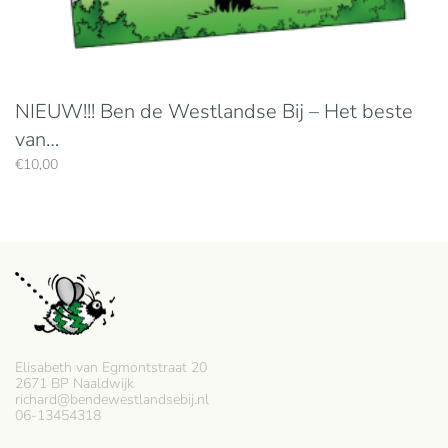
NIEUW!!! Ben de Westlandse Bij – Het beste
van…
€
10,00
Elisabeth van Egmontstraat 20
2671 BP Naaldwijk
richard@bendewestlandsebij.nl
06-13454318