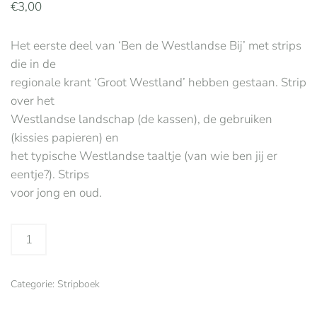
€
3,00
Het eerste deel van ‘Ben de Westlandse Bij’ met strips
die in de
regionale krant ‘Groot Westland’ hebben gestaan. Strip
over het
Westlandse landschap (de kassen), de gebruiken
(kissies papieren) en
het typische Westlandse taaltje (van wie ben jij er
eentje?). Strips
voor jong en oud.
Deel
1:
De
Categorie:
Stripboek
spannende
avonturen