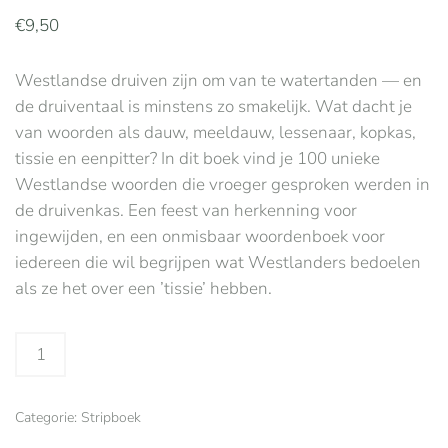
€
9,50
Westlandse druiven zijn om van te watertanden — en
de druiventaal is minstens zo smakelijk. Wat dacht je
van woorden als dauw, meeldauw, lessenaar, kopkas,
tissie en eenpitter? In dit boek vind je 100 unieke
Westlandse woorden die vroeger gesproken werden in
de druivenkas. Een feest van herkenning voor
ingewijden, en een onmisbaar woordenboek voor
iedereen die wil begrijpen wat Westlanders bedoelen
als ze het over een ’tissie’ hebben.
Druiventaal,
geschreven
door
Categorie:
Stripboek
Henk
Tetteroo