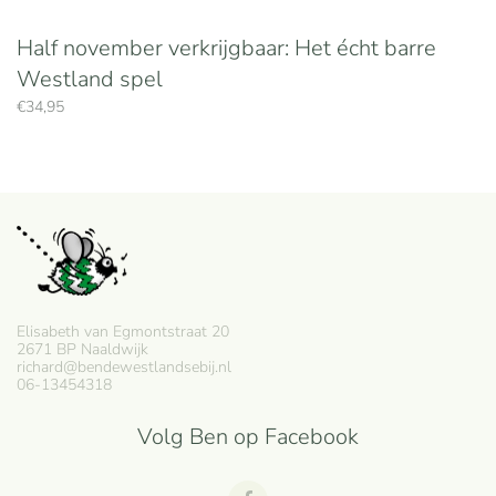
Half november verkrijgbaar: Het écht barre
Westland spel
€
34,95
Elisabeth van Egmontstraat 20
2671 BP Naaldwijk
richard@bendewestlandsebij.nl
06-13454318
Volg Ben op Facebook