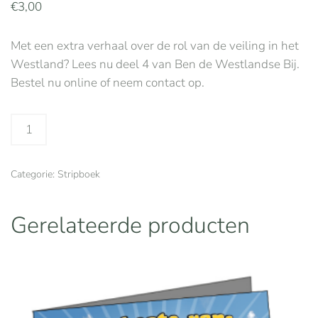
€
3,00
Met een extra verhaal over de rol van de veiling in het
Westland? Lees nu deel 4 van Ben de Westlandse Bij.
Bestel nu online of neem contact op.
Deel
4:
De
Categorie:
Stripboek
spannende
avonturen
van
Gerelateerde producten
Ben
de
Westlandse
Bij
aantal